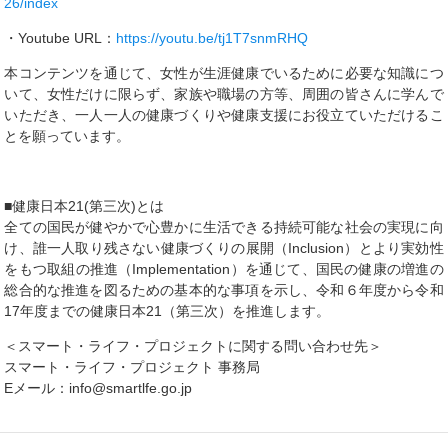
26/index
・Youtube URL：
https://youtu.be/tj1T7snmRHQ
本コンテンツを通じて、女性が生涯健康でいるために必要な知識につ
いて、女性だけに限らず、家族や職場の方等、周囲の皆さんに学んで
いただき、一人一人の健康づくりや健康支援にお役立ていただけるこ
とを願っています。
■健康日本21(第三次)とは
全ての国民が健やかで心豊かに生活できる持続可能な社会の実現に向
け、誰一人取り残さない健康づくりの展開（Inclusion）とより実効性
をもつ取組の推進（Implementation）を通じて、国民の健康の増進の
総合的な推進を図るための基本的な事項を示し、令和６年度から令和
17年度までの健康日本21（第三次）を推進します。
＜スマート・ライフ・プロジェクトに関する問い合わせ先＞
スマート・ライフ・プロジェクト 事務局
Eメール：info@smartlfe.go.jp