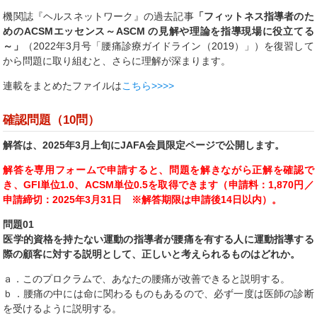
機関誌『ヘルスネットワーク』の過去記事
「フィットネス指導者のた
めのACSMエッセンス～ASCM の見解や理論を指導現場に役立てる
～」
（2022年3月号「腰痛診療ガイドライン（2019）」）を復習して
から問題に取り組むと、さらに理解が深まります。
連載をまとめたファイルは
こちら>>>>
確認問題（10問）
解答は、2025年3月上旬にJAFA会員限定ページで公開します。
解答を
専用フォーム
で申請すると、問題を解きながら正解を確認で
き、GFI単位1.0、ACSM単位0.5を取得できます（申請料：1,870円／
申請
締切：2025年3月31日 ※解答期限は申請後14日以内
）。
問題01
医学的資格を持たない運動の指導者が腰痛を有する人に運動指導する
際の顧客に対する説明として、正しいと考えられるものはどれか。
ａ．このプロクラムで、あなたの腰痛が改善できると説明する。
ｂ．腰痛の中には命に関わるものもあるので、必ず一度は医師の診断
を受けるように説明する。