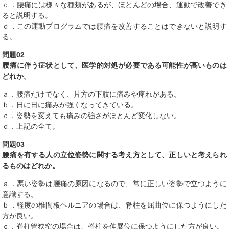
ｃ．腰痛には様々な種類があるが、ほとんどの場合、運動で改善でき
ると説明する。
ｄ．この運動プログラムでは腰痛を改善することはできないと説明す
る。
問題02
腰痛に伴う症状として、医学的対処が必要である可能性が高いものは
どれか。
ａ．腰痛だけでなく、片方の下肢に痛みや痺れがある。
ｂ．日に日に痛みが強くなってきている。
ｃ．姿勢を変えても痛みの強さがほとんど変化しない。
ｄ．上記の全て。
問題03
腰痛を有する人の立位姿勢に関する考え方として、正しいと考えられ
るものはどれか。
ａ．悪い姿勢は腰痛の原因になるので、常に正しい姿勢で立つように
意識する。
ｂ．軽度の椎間板ヘルニアの場合は、脊柱を屈曲位に保つようにした
方が良い。
ｃ．脊柱管狭窄の場合は、脊柱を伸展位に保つようにした方が良い。