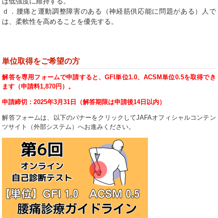
は低強度に維持する。
ｄ．腰痛と運動調整障害のある（神経筋供応能に問題がある）人で
は、柔軟性を高めることを優先する。
単位取得をご希望の方
解答を
専用フォーム
で申請すると、GFI単位1.0、ACSM単位0.5を取得でき
ます（申請料1,870円）。
申請締切：2025年3月31日（
解答期限は
申請後14日以内
）
解答フォームは、以下のバナーをクリックして
JAFAオフィシャルコンテン
ツサイト
（外部システム）へ
お進みください。