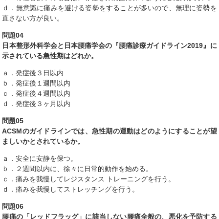
ｄ．無意識に痛みを避ける姿勢をすることが多いので、無理に姿勢を
直さない方が良い。
問題04
日本整形外科学会と日本腰痛学会の『腰痛診療ガイドライン2019』に
示されている急性期はどれか。
ａ．発症後３日以内
ｂ．発症後１週間以内
ｃ．発症後４週間以内
ｄ．発症後３ヶ月以内
問題05
ACSMのガイドラインでは、急性期の運動はどのようにすることが望
ましいかとされているか。
ａ．安全に安静を保つ。
ｂ．２週間以内に、徐々に日常的動作を始める。
ｃ．痛みを我慢してレジスタンス トレーニングを行う。
ｄ．痛みを我慢してストレッチングを行う。
問題06
腰痛の「レッドフラッグ」に該当しない腰痛全般の、悪化を予防する