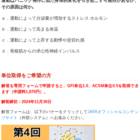
運動はパニック発作に似た身体的変化を引き起こす可能性があるが、
その原因は何か｡
ａ．運動によって分泌量が増加するストレス ホルモン
ｂ．運動によって高まる体温
ｃ．運動によって上昇する動悸や息切れ感
ｄ．骨格筋からの求心性神経インパルス
単位取得をご希望の方
解答を
専用フォーム
で申請すると、GFI単位1.0、ACSM単位0.5を取得でき
ます（申請料1,870円）。
解答締切：2024年11月30日
解答フォームは、以下のバナーをクリックして
JAFAオフィシャルコンテン
ツサイト
（外部システム）へ
お進みください。