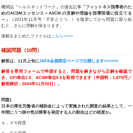
機関誌『ヘルスネットワーク』の過去記事
「フィットネス指導者のた
めのACSMエッセンス～ASCM の見解や理論を指導現場に役立てる
～」
（2021年11月号「不安とうつ」）を復習してから問題に取り組
むと、さらに理解が深まります。
連載をまとめたファイルは
こちら>>>>
確認問題（10問）
解答は、11月上旬に
JAFA会員限定ページで公開します>>>>>>
解答を
専用フォーム
で申請すると、問題を解きながら正解を確認で
き、GFI単位1.0、ACSM単位0.5を取得できます（申請料：1,870円／
解答締切：2024年11月30日
）。
問題1
日本の厚生労働省の補助金によって実施された調査の結果として、一
年間にうつ病や気分障害を発症する人の割合はどの程度か｡
ａ．３％程度
ｂ．５％程度