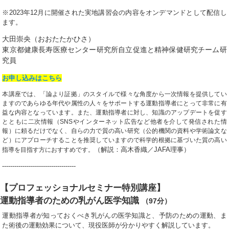
※2023年12月に開催された実地講習会の内容をオンデマンドとして配信し
ます。
大田崇央（おおたたかひさ）
東京都健康長寿医療センター研究所自立促進と精神保健研究チーム研
究員
お申し込みはこちら
本講座では、「論より証拠」のスタイルで様々な角度から一次情報を提供してい
ますのであらゆる年代や属性の人々をサポートする運動指導者にとって非常に有
益な内容となっています。また、運動指導者に対し、知識のアップデートを促す
とともに二次情報（SNSやインターネット広告など他者を介して発信された情
報）に頼るだけでなく、自らの力で質の高い研究（公的機関の資料や学術論文な
ど）にアプローチすることを推奨していますので科学的根拠に基づいた質の高い
（解説：高木香織／JAFA理事）
指導を目指す方におすすめです。
------------------------------------
【プロフェッショナルセミナー特別講座】
運動指導者のための乳がん医学知識
（97分）
運動指導者が知っておくべき乳がんの医学知識と、予防のための運動、ま
た術後の運動効果について、現役医師が分かりやすく解説しています。