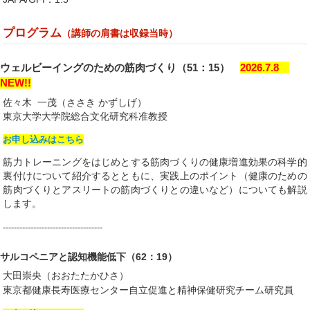
プログラム
（講師の肩書は収録当時）
ウェルビーイングのための筋肉づくり
（51：15）
2026.7.8
NEW!!
佐々木 一茂（ささき かずしげ）
東京大学大学院総合文化研究科准教授
お申し込みはこちら
筋力トレーニングをはじめとする筋肉づくりの健康増進効果の科学的
裏付けについて紹介するとともに、実践上のポイント（健康のための
筋肉づくりとアスリートの筋肉づくりとの違いなど）についても解説
します。
------------------------------------
サルコペニアと認知機能低下（62：19）
大田崇央（おおたたかひさ）
東京都健康長寿医療センター自立促進と精神保健研究チーム研究員