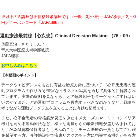
------------------------------------
※以下の５講座は旧価格対象講座です（一般：3,300円・
JAFA会員：2,200
円／クーポンコード「JAFA888」）
運動療法最前線【心疾患】Clinical Decision Making （76：09）
佐藤真治（さとうしんじ）
帝京大学医療技術学部教授
JAFA理事
お申し込みはこちら
【本動画のポイント】
データやエビデンスをもとに有益な治療方針に基づいて、“心疾患患者の運
動プログラムの作り方”が豊富なイラストや写真を通じて具体的に解説され
ています。実際の症例を見ながら、どの危険因子をターゲットにすればい
いのか？また、どの運動プログラムを優先するべきなのか？など、戦略を
考えながら運動プログラムを立てることに有効な情報です。
また、心不全患者の骨格筋が炎症をきたすメカニズムや、ミトコンドリア
機能を高める運動療法など、様々な角度からの最新情報が盛り込まれてお
り、ACSM資格保持者はもちろんのこと、チーム医療の一員としてご活躍
を希望する方、介護施設等で疾患リスクのある方に指導する機会がある方