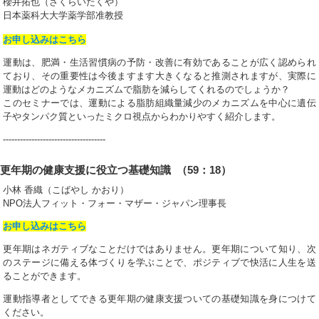
櫻井拓也（さくらいたくや）
日本薬科大大学薬学部准教授
お申し込みはこちら
運動は、肥満・生活習慣病の予防・改善に有効であることが広く認められ
ており、その重要性は今後ますます大きくなると推測されますが、実際に
運動はどのようなメカニズムで脂肪を減らしてくれるのでしょうか？
このセミナーでは、運動による脂肪組織量減少のメカニズムを中心に遺伝
子やタンパク質といったミクロ視点からわかりやすく紹介します。
------------------------------------
更年期の健康支援に役立つ基礎知識 （59：18）
小林 香織（こばやし かおり）
NPO法人フィット・フォー・マザー・ジャパン理事長
お申し込みはこちら
更年期はネガティブなことだけではありません。更年期について知り、次
のステージに備える体づくりを学ぶことで、ポジティブで快活に人生を送
ることができます。
運動指導者としてできる更年期の健康支援ついての基礎知識を身につけて
ください。