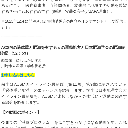
ろんのこと、医療従事者、介護関係者、将来的に地域での活動を希望
する学生にもおすすめです（解説：安藤久美子／JAFA理事）。
※2023年12月に開催された実地講習会の内容をオンデマンドとして配信し
ます。
------------------------------------
ACSMの過体重と肥満を有する人の運動処方と日本肥満学会の肥満症
診療 （52：59）
西端泉（にしばたいずみ）
川崎市立看護大学名誉教授
お申し込みはこちら
前半はACSMガイドライン最新版（第11版）第9章に示されている
「過体重と肥満」のエッセンスを紹介します。後半は日本肥満学会ガ
イドライン最新版を、ACSMと比較しながら身体活動・運動に関連す
る部分を紹介します。
【本動画のポイント】
今までの「減量プログラム」を見直すきっかけになる動画です。これ