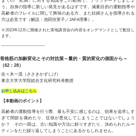
までの「肥満」に対する知識をこの動画で、アップデートしましょ
う。自身の指導に新しい発見があるはずです。減量目的の運動指導や
高齢者のフレイルに関して興味のある方、また妊婦さんを指導される
方は必見です（解説：池田扶実子／JAFA理事）。
※2023年12月に開催された実地講習会の内容をオンデマンドとして配信し
ます。
------------------------------------
骨格筋の加齢変化とその対抗策～量的・質的変化の側面から～
（62：28）
佐々木一茂（ささきかずしげ）
東京大学大学院総合文化研究科准教授
お申し込みはこちら
【本動画のポイント】
高齢者の運動指導を行う際、最も不安に感じるのは、効果を追求しす
ぎて関節を痛めたり、症状が悪化してしまうことではないでしょう
か？ その一因は、古い知識や方法に頼りすぎたり、決められたルー
ティンをただ繰り返してしまうことにあるかもしれません。