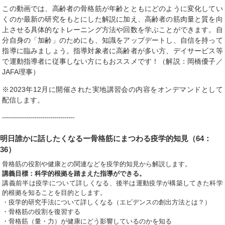
この動画では、高齢者の骨格筋が年齢とともにどのように変化してい
くのか最新の研究をもとにした解説に加え、高齢者の筋肉量と質を向
上させる具体的なトレーニング方法や回数を学ぶことができます。自
分自身の「加齢」のためにも、知識をアップデートし、自信を持って
指導に臨みましょう。指導対象者に高齢者が多い方、デイサービス等
で運動指導者に従事しない方にもおススメです！（解説：岡橋優子／
JAFA理事）
※2023年12月に開催された実地講習会の内容をオンデマンドとして
配信します。
------------------------------------
明日誰かに話したくなるー骨格筋にまつわる疫学的知見（64：
36）
骨格筋の役割や健康との関連などを疫学的知見から解説します。
講義目標：科学的根拠を踏まえた指導ができる。
講義前半は疫学について詳しくなる、後半は運動疫学が構築してきた科学
的根拠を知ることを目的とします。
・疫学的研究手法について詳しくなる（エビデンスの創出方法とは？）
・骨格筋の役割を復習する
・骨格筋（量・力）が健康にどう影響しているのかを知る