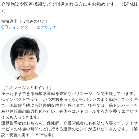
介護施設や医療機関などで指導される方にもお勧めです。（BPM11
7）
穂積典子（ほづみのりこ）
GFIディレクター・エグザミナー
【このレッスンのポイント】
座ったままできる有酸素運動を豊富なバリエーションで実践しています。
低インパクトで安全、かつ左右を考えながらバランスよく動かしていくの
で、認知症予防にも効果的な内容と感じます。後半では、筋トレパートも
あり体幹部の筋力強化を行い、身体をコントロールする力を養うエクササ
イズも入ってきます。
運動指導者はもちろん、保健師、介護関係者にも有効な内容です。デイサ
ービスの体操の時間などに行える運動のヒントが盛りだくさんです。（解
説：安藤久美子／JAFA理事）