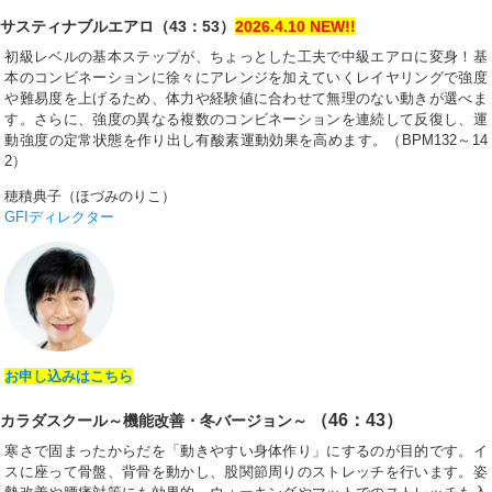
サスティナブルエアロ（43：53）
2026.4.10 NEW!!
初級レベルの基本ステップが、ちょっとした工夫で中級エアロに変身！基
本のコンビネーションに徐々にアレンジを加えていくレイヤリングで強度
や難易度を上げるため、体力や経験値に合わせて無理のない動きが選べま
す。さらに、強度の異なる複数のコンビネーションを連続して反復し、運
動強度の定常状態を作り出し有酸素運動効果を高めます。（BPM132～14
2）
穂積典子（ほづみのりこ）
GFIディレクター
お申し込みはこちら
（46：43）
カラダスクール～機能改善・冬バージョン～
寒さで固まったからだを「動きやすい身体作り」にするのが目的です。イ
スに座って骨盤、背骨を動かし、股関節周りのストレッチを行います。姿