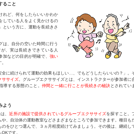
すること
けれど、何をしたらいいかわか
をしている人をよく見かけるの
」という方に、運動を長続きさ
グは、自分の空いた時間に行う
すが、実は長続きできている人
参加などの目的が明確で、
強い
す。
安全に続けられて運動の効果もほしい…、でもどうしたらいいの？」。
クササイズ
。グループエクササイズとは、インストラクターが参加者に
指導する形態のこと。
仲間と一緒に行ことが長続きの秘訣
とされてい
みよう
歩は、
近所の施設で提供されているグループエクササイズ
を探すこと。
ムや、自治体の運動教室などさまざまなところで参加できます。種目も
ものをひとつ選んで、３ヵ月程度続けてみましょう。その後は、継続し
OKです。