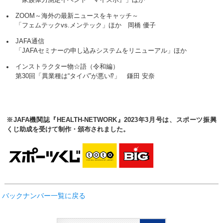
ZOOM～海外の最新ニュースをキャッチ～
「フェムテックvs.メンテック」ほか 岡橋 優子
JAFA通信
「JAFAセミナーの申し込みシステムをリニューアル」ほか
インストラクター物☆語（令和編）
第30回「異業種は“タイパ”が悪い⁉」 鎌田 安奈
※JAFA機関誌『HEALTH-NETWORK』2023年3月号は、スポーツ振興
くじ助成を受けて制作・頒布されました。
バックナンバー一覧に戻る